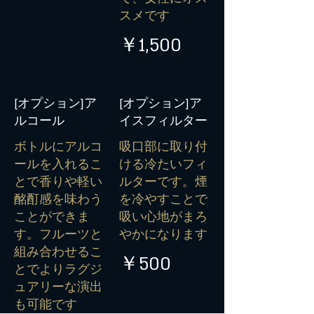
スメです
￥1,500
[オプション]ア
[オプション]ア
ルコール
イスフィルター
ボトルにアルコ
吸口部に取り付
ールを入れるこ
ける冷たいフィ
とで香りや軽い
ルターです。煙
酩酊感を味わう
を冷やすことで
ことができま
吸い心地がまろ
す。フルーツと
やかになります
組み合わせるこ
￥500
とでよりラグジ
ュアリーな演出
も可能です